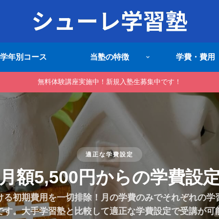
学年別コース
当塾の特徴
学費・費用
無料体験講座実施中！新規入塾生募集中です！
塾生無料送迎
塾生の無料送迎対応
送迎サービスを実施！忙しい保護者の方や部活動で忙し
用下さい。